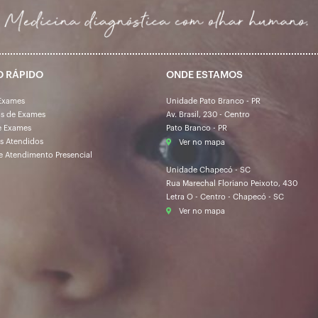
O RÁPIDO
ONDE ESTAMOS
Exames
Unidade Pato Branco - PR
os de Exames
Av. Brasil, 230 - Centro
e Exames
Pato Branco - PR
s Atendidos
Ver no mapa
e Atendimento Presencial
Unidade Chapecó - SC
Rua Marechal Floriano Peixoto, 430
Letra O - Centro - Chapecó - SC
Ver no mapa