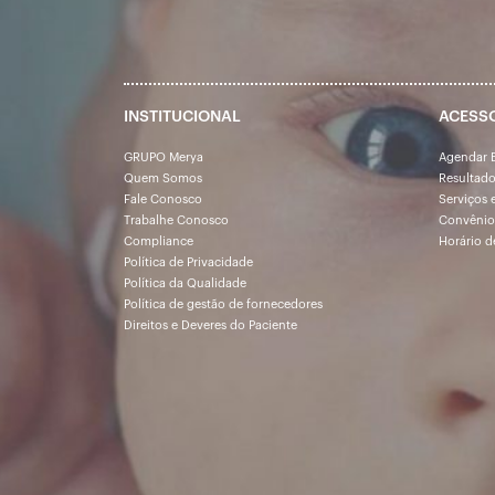
INSTITUCIONAL
ACESS
GRUPO Merya
Agendar 
Quem Somos
Resultad
Fale Conosco
Serviços 
Trabalhe Conosco
Convênio
Compliance
Horário d
Política de Privacidade
Política da Qualidade
Política de gestão de fornecedores
Direitos e Deveres do Paciente