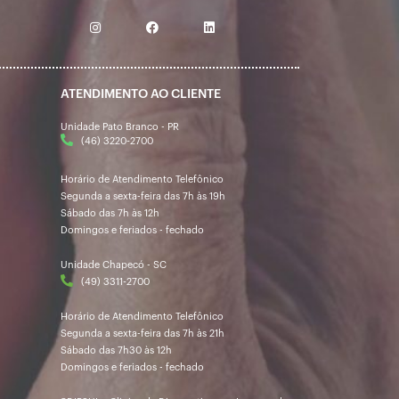
ATENDIMENTO AO CLIENTE
Unidade Pato Branco - PR
(46) 3220-2700
Horário de Atendimento Telefônico
Segunda a sexta-feira das 7h às 19h
Sábado das 7h às 12h
Domingos e feriados - fechado
Unidade Chapecó - SC
(49) 3311-2700
Horário de Atendimento Telefônico
Segunda a sexta-feira das 7h às 21h
Sábado das 7h30 às 12h
Domingos e feriados - fechado