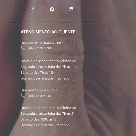
ATENDIMENTO AO CLIENTE
Unidade Pato Branco - PR
(46) 3220-2700
Horário de Atendimento Telefônico
Segunda a sexta-feira das 7h às 19h
Sábado das 7h às 12h
Domingos e feriados - fechado
Unidade Chapecó - SC
(49) 3311-2700
Horário de Atendimento Telefônico
Segunda a sexta-feira das 7h às 21h
Sábado das 7h30 às 12h
Domingos e feriados - fechado