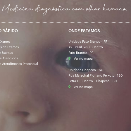
O RÁPIDO
ONDE ESTAMOS
Exames
Unidade Pato Branco - PR
os de Exames
Av. Brasil, 230 - Centro
e Exames
Pato Branco - PR
s Atendidos
Ver no mapa
e Atendimento Presencial
Unidade Chapecó - SC
Rua Marechal Floriano Peixoto, 430
Letra O - Centro - Chapecó - SC
Ver no mapa