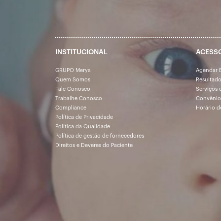
INSTITUCIONAL
ACESS
GRUPO Merya
Agendar 
Quem Somos
Resultad
Fale Conosco
Serviços 
Trabalhe Conosco
Convênio
Compliance
Horário d
Política de Privacidade
Política da Qualidade
Política de gestão de fornecedores
Direitos e Deveres do Paciente