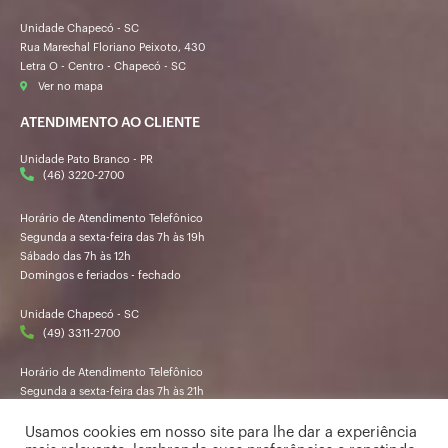
Unidade Chapecó - SC
Rua Marechal Floriano Peixoto, 430
Letra O - Centro - Chapecó - SC
Ver no mapa
ATENDIMENTO AO CLIENTE
Unidade Pato Branco - PR
(46) 3220-2700
Horário de Atendimento Telefônico
Segunda a sexta-feira das 7h às 19h
Sábado das 7h às 12h
Domingos e feriados - fechado
Unidade Chapecó - SC
(49) 3311-2700
Horário de Atendimento Telefônico
Segunda a sexta-feira das 7h às 21h
Sábado das 7h30 às 12h
Domingos e feriados - fechado
Usamos cookies em nosso site para lhe dar a experiência