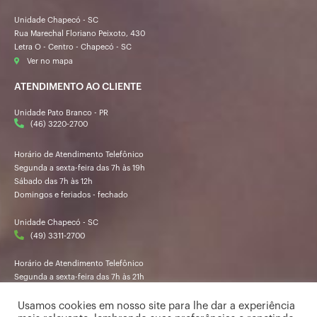
Unidade Chapecó - SC
Rua Marechal Floriano Peixoto, 430
Letra O - Centro - Chapecó - SC
Ver no mapa
ATENDIMENTO AO CLIENTE
Unidade Pato Branco - PR
(46) 3220-2700
Horário de Atendimento Telefônico
Segunda a sexta-feira das 7h às 19h
Sábado das 7h às 12h
Domingos e feriados - fechado
Unidade Chapecó - SC
(49) 3311-2700
Horário de Atendimento Telefônico
Segunda a sexta-feira das 7h às 21h
Sábado das 7h30 às 12h
Domingos e feriados - fechado
Usamos cookies em nosso site para lhe dar a experiência