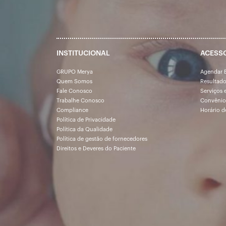
INSTITUCIONAL
ACESS
GRUPO Merya
Agendar 
Quem Somos
Resultad
Fale Conosco
Serviços 
Trabalhe Conosco
Convênio
Compliance
Horário d
Política de Privacidade
Política da Qualidade
Política de gestão de fornecedores
Direitos e Deveres do Paciente