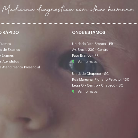
O RÁPIDO
ONDE ESTAMOS
Exames
Unidade Pato Branco - PR
os de Exames
Av. Brasil, 230 - Centro
e Exames
Pato Branco - PR
s Atendidos
Ver no mapa
e Atendimento Presencial
Unidade Chapecó - SC
Rua Marechal Floriano Peixoto, 430
Letra O - Centro - Chapecó - SC
Ver no mapa