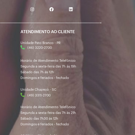
ATENDIMENTO AO CLIENTE
Unidade Pato Branco - PR
(46) 3220-2700
Horário de Atendimento Telefônico
Segunda a sexta-feira das 7h às 19h
Sábado das 7h às 12h
Domingos e feriados - fechado
Unidade Chapecó - SC
(49) 3311-2700
Horário de Atendimento Telefônico
Segunda a sexta-feira das 7h às 21h
Sábado das 7h30 às 12h
Domingos e feriados - fechado