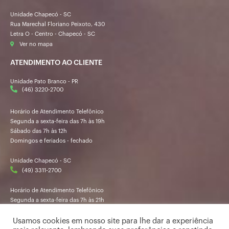
Unidade Chapecó - SC
Rua Marechal Floriano Peixoto, 430
Letra O - Centro - Chapecó - SC
Ver no mapa
ATENDIMENTO AO CLIENTE
Unidade Pato Branco - PR
(46) 3220-2700
Horário de Atendimento Telefônico
Segunda a sexta-feira das 7h às 19h
Sábado das 7h às 12h
Domingos e feriados - fechado
Unidade Chapecó - SC
(49) 3311-2700
Horário de Atendimento Telefônico
Segunda a sexta-feira das 7h às 21h
Sábado das 7h30 às 12h
Domingos e feriados - fechado
Usamos cookies em nosso site para lhe dar a experiência