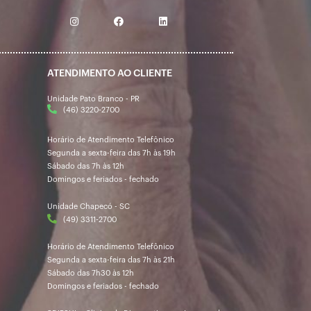
ATENDIMENTO AO CLIENTE
Unidade Pato Branco - PR
(46) 3220-2700
Horário de Atendimento Telefônico
Segunda a sexta-feira das 7h às 19h
Sábado das 7h às 12h
Domingos e feriados - fechado
Unidade Chapecó - SC
(49) 3311-2700
Horário de Atendimento Telefônico
Segunda a sexta-feira das 7h às 21h
Sábado das 7h30 às 12h
Domingos e feriados - fechado