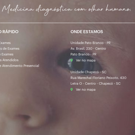
O RÁPIDO
ONDE ESTAMOS
Exames
Unidade Pato Branco - PR
os de Exames
Av. Brasil, 230 - Centro
e Exames
Pato Branco - PR
s Atendidos
Ver no mapa
e Atendimento Presencial
Unidade Chapecó - SC
Rua Marechal Floriano Peixoto, 430
Letra O - Centro - Chapecó - SC
Ver no mapa