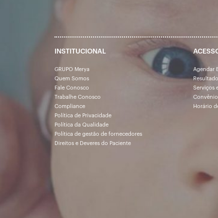
INSTITUCIONAL
ACESS
GRUPO Merya
Agendar 
Quem Somos
Resultad
Fale Conosco
Serviços 
Trabalhe Conosco
Convênio
Compliance
Horário d
Política de Privacidade
Política da Qualidade
Política de gestão de fornecedores
Direitos e Deveres do Paciente