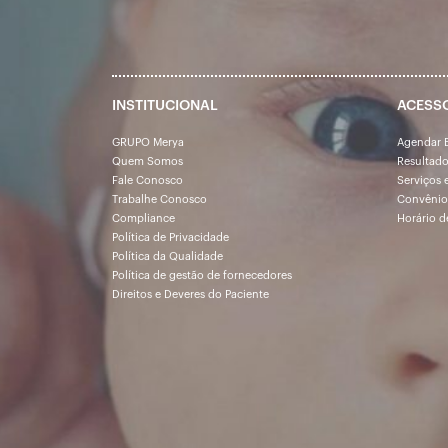
INSTITUCIONAL
ACESS
GRUPO Merya
Agendar 
Quem Somos
Resultad
Fale Conosco
Serviços 
Trabalhe Conosco
Convênio
Compliance
Horário d
Política de Privacidade
Política da Qualidade
Política de gestão de fornecedores
Direitos e Deveres do Paciente