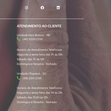
ATENDIMENTO AO CLIENTE
Unidade Pato Branco - PR
(46) 3220-2700
Horário de Atendimento Telefônico
Segunda a sexta-feira das 7h às 19h
Sábado das 7h às 12h
Domingos e feriados - fechado
Unidade Chapecó - SC
(49) 3311-2700
Horário de Atendimento Telefônico
Segunda a sexta-feira das 7h às 21h
Sábado das 7h30 às 12h
Domingos e feriados - fechado