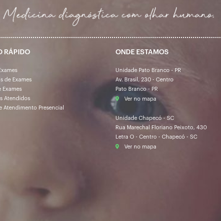
O RÁPIDO
ONDE ESTAMOS
Exames
Unidade Pato Branco - PR
os de Exames
Av. Brasil, 230 - Centro
e Exames
Pato Branco - PR
s Atendidos
Ver no mapa
e Atendimento Presencial
Unidade Chapecó - SC
Rua Marechal Floriano Peixoto, 430
Letra O - Centro - Chapecó - SC
Ver no mapa