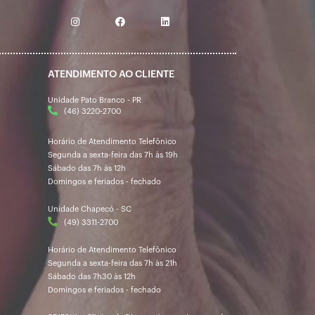
ATENDIMENTO AO CLIENTE
Unidade Pato Branco - PR
(46) 3220-2700
Horário de Atendimento Telefônico
Segunda a sexta-feira das 7h às 19h
Sábado das 7h às 12h
Domingos e feriados - fechado
Unidade Chapecó - SC
(49) 3311-2700
Horário de Atendimento Telefônico
Segunda a sexta-feira das 7h às 21h
Sábado das 7h30 às 12h
Domingos e feriados - fechado