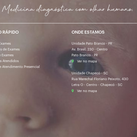
O RÁPIDO
ONDE ESTAMOS
Exames
Unidade Pato Branco - PR
os de Exames
Av. Brasil, 230 - Centro
e Exames
Pato Branco - PR
s Atendidos
Ver no mapa
e Atendimento Presencial
Unidade Chapecó - SC
Rua Marechal Floriano Peixoto, 430
Letra O - Centro - Chapecó - SC
Ver no mapa