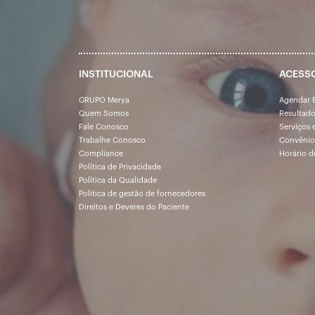
INSTITUCIONAL
ACESS
GRUPO Merya
Agendar 
Quem Somos
Resultad
Fale Conosco
Serviços 
Trabalhe Conosco
Convênio
Compliance
Horário d
Política de Privacidade
Política da Qualidade
Política de gestão de fornecedores
Direitos e Deveres do Paciente